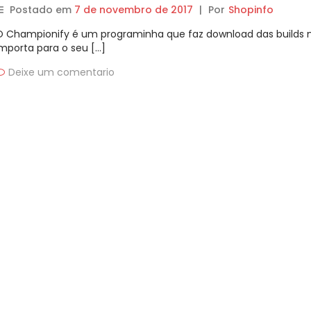
Postado em
7 de novembro de 2017
|
Por
Shopinfo
O Championify é um programinha que faz download das builds 
importa para o seu […]
Deixe um comentario