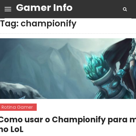
Tag:
championify
Rotina Gamer
Como usar o Championify para m
no LoL