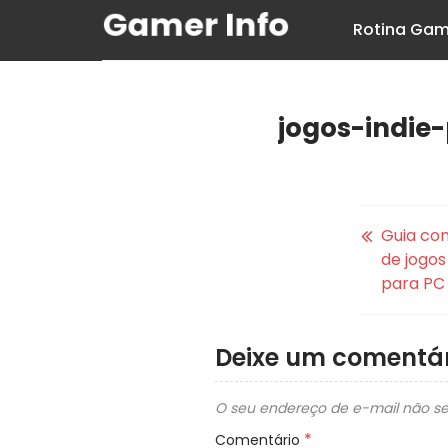
Rotina Gam
jogos-indie
Guia co
de jogos
para PC
Deixe um comentár
O seu endereço de e-mail não se
*
Comentário