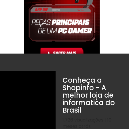
Conheça a
Shopinfo - A
melhor loja de
informatica do
Brasil
1.726 visualizações | 10
meses atrás