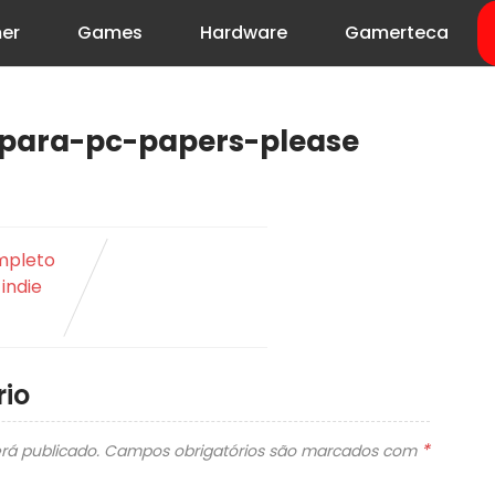
er
Games
Hardware
Gamerteca
-para-pc-papers-please
mpleto
 indie
io
*
rá publicado.
Campos obrigatórios são marcados com