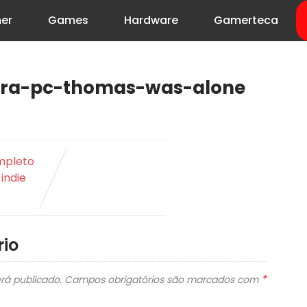
er
Games
Hardware
Gamerteca
ara-pc-thomas-was-alone
mpleto
 indie
io
*
rá publicado.
Campos obrigatórios são marcados com