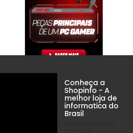
Conheça a
Shopinfo - A
melhor loja de
informatica do
Brasil
1.726 visualizações | 10
meses atrás