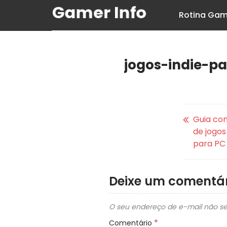
Rotina Gam
jogos-indie-p
Guia co
de jogos
para PC
Deixe um comentár
O seu endereço de e-mail não se
*
Comentário