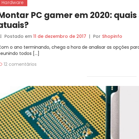
Hardware
Montar PC gamer em 2020: quais 
atuais?
Postado em
11 de dezembro de 2017
|
Por
Shopinfo
Com o ano terminando, chega a hora de analisar as opções p
Reunindo todos […]
12 comentários