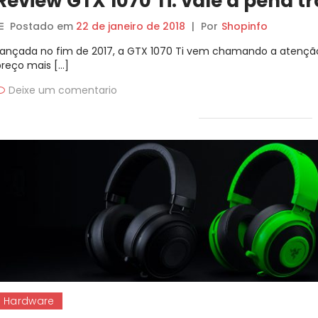
Review GTX 1070 Ti: vale a pena t
Postado em
22 de janeiro de 2018
|
Por
Shopinfo
Lançada no fim de 2017, a GTX 1070 Ti vem chamando a atenção
preço mais […]
Deixe um comentario
Hardware