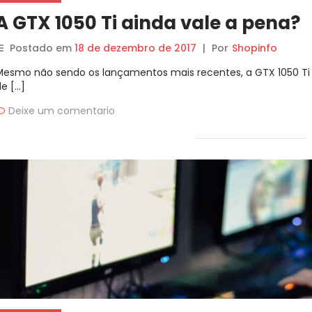
A GTX 1050 Ti ainda vale a pena?
Postado em
18 de dezembro de 2017
|
Por
Shopinfo
Mesmo não sendo os lançamentos mais recentes, a GTX 1050 Ti 
de […]
Deixe um comentario