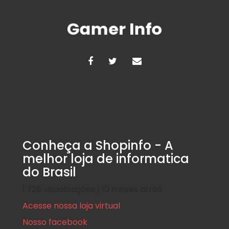
Razer entregou um […]
Deixe um comentario
Conheça a Shopinfo - A
melhor loja de informatica
do Brasil
Hardware
1.726 visualizações | 10 meses atrás
O que é realidade virtual e como 
Acesse nossa loja virtual
jogos?
Nosso facebook