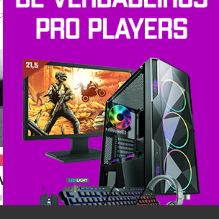
3 comentários
Hardware
Mouse Razer Deathadder Elite, se
Postado em
31 de julho de 2017
|
Por
Shopinfo
A última versão do Deathadder Elite não tem esse nome por aca