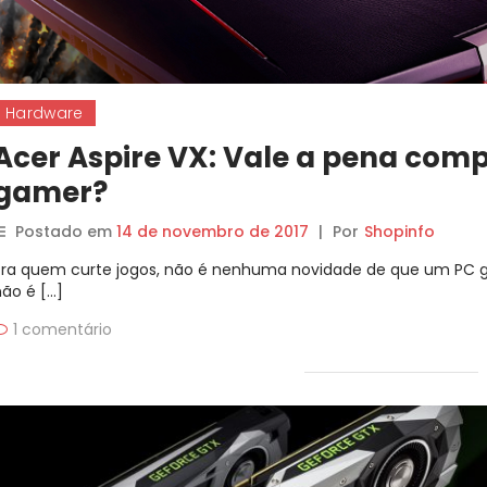
Hardware
Acer Aspire VX: Vale a pena com
gamer?
Postado em
14 de novembro de 2017
|
Por
Shopinfo
Pra quem curte jogos, não é nenhuma novidade de que um PC ga
não é […]
1 comentário