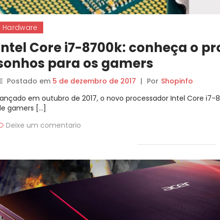
Hardware
Intel Core i7-8700k: conheça o p
sonhos para os gamers
Postado em
5 de dezembro de 2017
|
Por
Shopinfo
Lançado em outubro de 2017, o novo processador Intel Core i7-
de gamers […]
Deixe um comentario