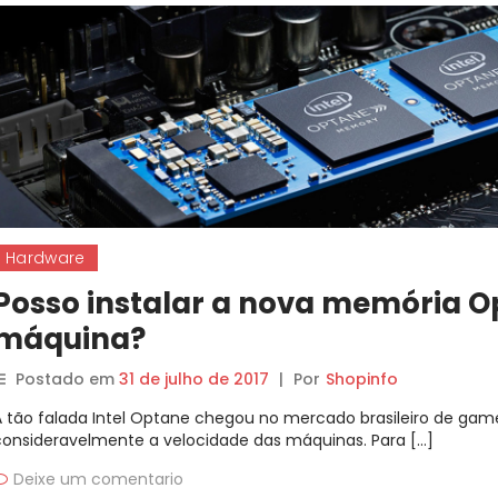
Hardware
Posso instalar a nova memória 
máquina?
Postado em
31 de julho de 2017
|
Por
Shopinfo
A tão falada Intel Optane chegou no mercado brasileiro de ga
consideravelmente a velocidade das máquinas. Para […]
Deixe um comentario