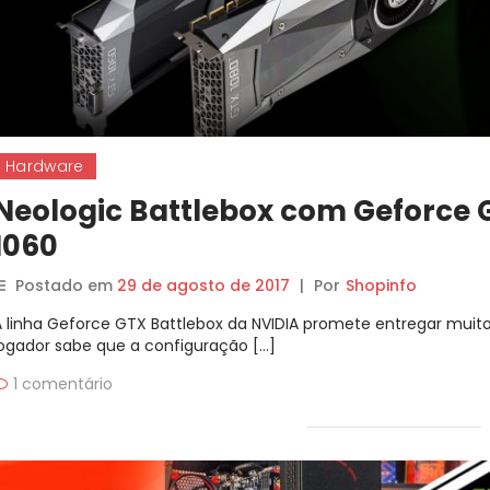
Hardware
Neologic Battlebox com Geforce G
1060
Postado em
29 de agosto de 2017
|
Por
Shopinfo
A linha Geforce GTX Battlebox da NVIDIA promete entregar muit
jogador sabe que a configuração […]
1 comentário