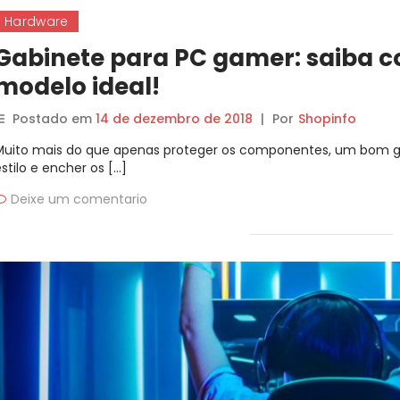
Hardware
Gabinete para PC gamer: saiba c
modelo ideal!
Postado em
14 de dezembro de 2018
|
Por
Shopinfo
Muito mais do que apenas proteger os componentes, um bom ga
stilo e encher os […]
Deixe um comentario