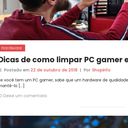
Hardware
Dicas de como limpar PC gamer 
Postado em
22 de outubro de 2018
|
Por
Shopinfo
Se você tem um PC gamer, sabe que um hardware de qualidade 
mantê-lo […]
Deixe um comentario