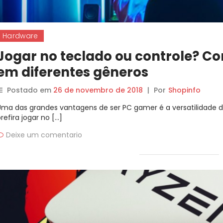
Hardware
Jogar no teclado ou controle? Co
em diferentes gêneros
Postado em
26 de novembro de 2018
|
Por
Shopinfo
Uma das grandes vantagens de ser PC gamer é a versatilidade 
refira jogar no […]
Deixe um comentario