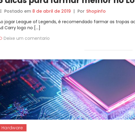
5 dicas para farmar melhor no Lo
Postado em
8 de abril de 2019
|
Por
Shopinfo
Ao jogar League of Legends, é recomendado farmar as tropas ad
Ad Carry logo no […]
Deixe um comentario
Hardware