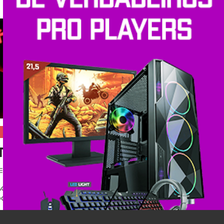
Hardware
Teclado e mouse gamer: vale a 
Postado em
12 de março de 2018
|
Por
Shopinfo
Ao comprar um console de videogame, normalmente você receb
para aquela plataforma. Algumas empresas, como a […]
Deixe um comentario