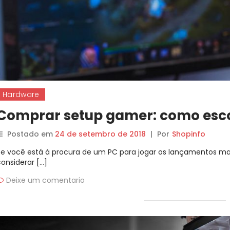
Hardware
Comprar setup gamer: como escol
Postado em
24 de setembro de 2018
|
Por
Shopinfo
Se você está à procura de um PC para jogar os lançamentos ma
considerar […]
Deixe um comentario