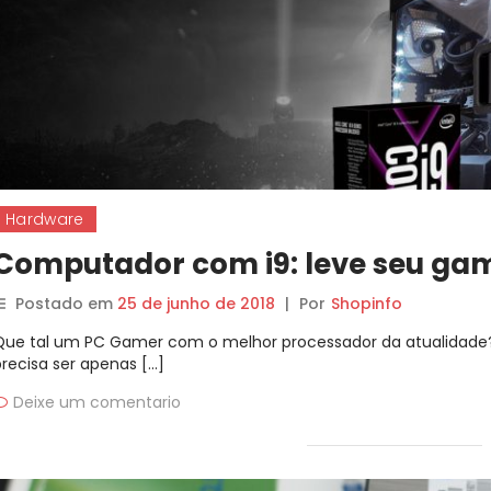
Hardware
Computador com i9: leve seu gam
Postado em
25 de junho de 2018
|
Por
Shopinfo
Que tal um PC Gamer com o melhor processador da atualidad
precisa ser apenas […]
Deixe um comentario