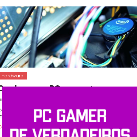
Hardware
Cooler para PC gamer: como esco
Postado em
23 de abril de 2018
|
Por
Shopinfo
Coolers para PC gamer fazem toda a diferença na performance d
importantes, porque mesmo as CPUs […]
Deixe um comentario