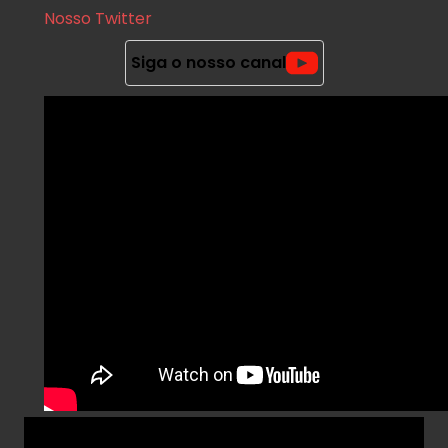
Nosso Twitter
Deixe um comentario
Siga o nosso canal
Hardware
Rotina Gamer
Vai comprar o AMD A8 7650k? Co
desse processador
Postado em
29 de janeiro de 2018
|
Por
Shopinfo