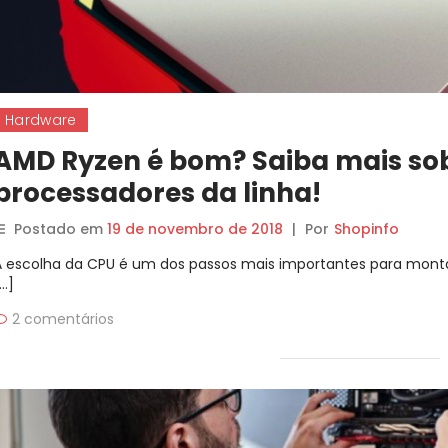
Hardware
AMD Ryzen é bom? Saiba mais so
processadores da linha!
Postado em
19 de novembro de 2018
|
Por
Shopinfo
A escolha da CPU é um dos passos mais importantes para monta
…]
2 comentários