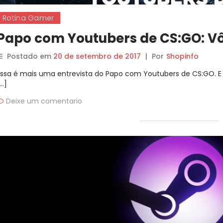
Rotina Gamer
Papo com Youtubers de CS:GO: Vô
Postado em
20 de setembro de 2017
|
Por
Shopinfo
Essa é mais uma entrevista do Papo com Youtubers de CS:GO. 
…]
Deixe um comentario