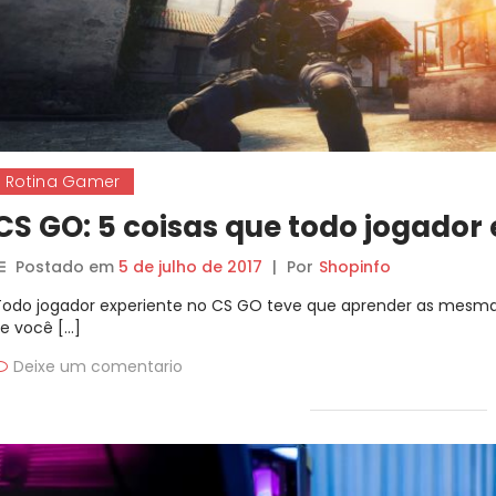
Rotina Gamer
CS GO: 5 coisas que todo jogador 
Postado em
5 de julho de 2017
|
Por
Shopinfo
Todo jogador experiente no CS GO teve que aprender as mesmas 
se você […]
Deixe um comentario