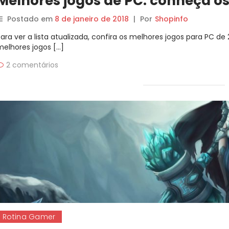
Melhores jogos de PC: conheça os
Postado em
8 de janeiro de 2018
|
Por
Shopinfo
Para ver a lista atualizada, confira os melhores jogos para PC d
melhores jogos […]
2 comentários
Rotina Gamer