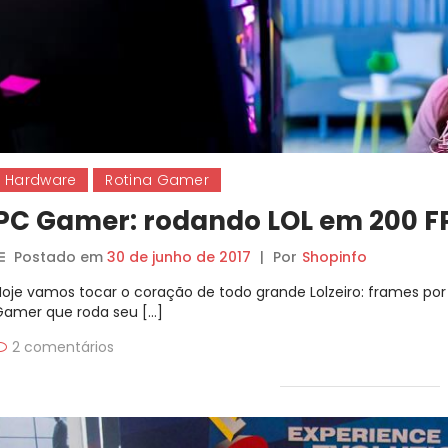
Hardware
Rotina Gamer
PC Gamer: rodando LOL em 200 F
Postado em
30 de junho de 2017
|
Por
Shopinfo
Hoje vamos tocar o coração de todo grande Lolzeiro: frames p
Gamer que roda seu […]
2 comentários