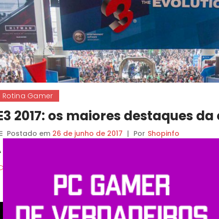
Rotina Gamer
E3 2017: os maiores destaques d
Postado em
26 de junho de 2017
|
Por
Shopinfo
A maior feira mundial de games, a E3 2017 aconteceu entre os di
Deixe um comentario