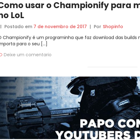
Como usar o Championify para m
no LoL
Postado em
7 de novembro de 2017
|
Por
Shopinfo
O Championify é um programinha que faz download das builds 
importa para o seu […]
Deixe um comentario