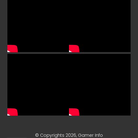
« Anterior
1
2
3
4
5
6
7
9
10
Próximo »
© Copyrights 2026, Gamer Info