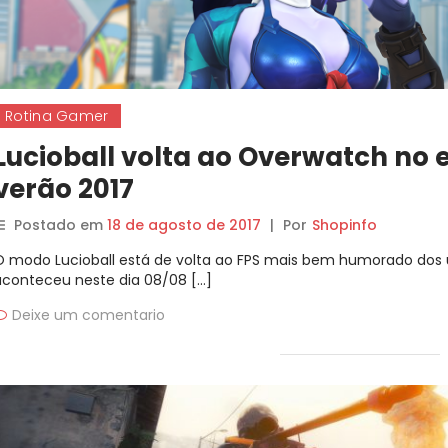
Rotina Gamer
Lucioball volta ao Overwatch no 
verão 2017
Postado em
18 de agosto de 2017
|
Por
Shopinfo
O modo Lucioball está de volta ao FPS mais bem humorado dos
aconteceu neste dia 08/08 […]
Deixe um comentario