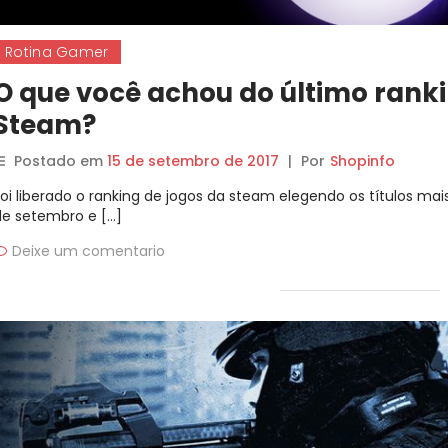
Rotina Gamer
O que você achou do último ranki
Steam?
Postado em
15 de setembro de 2017
|
Por
Shopinfo
Foi liberado o ranking de jogos da steam elegendo os títulos ma
de setembro e […]
Deixe um comentario