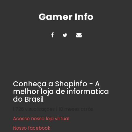
Rotina Gamer
Conheça o Discord, o surpreend
Conheça a Shopinfo - A
Postado em
12 de junho de 2017
|
Por
Shopinfo
melhor loja de informatica
Ainda que hoje quase todos os jogos ofereça o game chat in g
do Brasil
segundo plano […]
1.726 visualizações | 10 meses atrás
1 comentário
Acesse nossa loja virtual
Nosso facebook