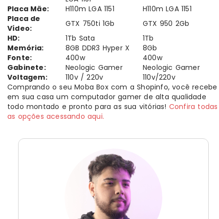
Placa Mãe:
H110m LGA 1151
H110m LGA 1151
Placa de
GTX 750ti 1Gb
GTX 950 2Gb
Vídeo:
HD:
1Tb Sata
1Tb
Memória:
8GB DDR3 Hyper X
8Gb
Fonte:
400w
400w
Gabinete:
Neologic Gamer
Neologic Gamer
Voltagem:
110v / 220v
110v/220v
Comprando o seu Moba Box com a Shopinfo, você recebe
em sua casa um computador gamer de alta qualidade
todo montado e pronto para as sua vitórias!
Confira todas
as opções acessando aqui.