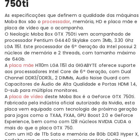
750ti
As especificações que definem a qualidade das máquinas
Moba Box são o
processador
, memória, HD e placa mãe e
placa de vídeo que o acompanha.
O Neologic Moba Box GTX 750ti vem acompanhado de
processador Pentium G4440 Skylake com 3Mb, 3.30 Ghz
LGA 1151. Este processador de 6ª Geração da Intel possui 2
núcleos de memória e 2 threads, com tamanho máximo
de 64Gb.
A
placa mãe
H110m LGA 1151 da GIGABYTE oferece suporte
aos processadores Intel Core de 6ª Geração, com Dual
Channel DDR3/DDR3L, 2 DIMMs, Audio Noise Guard com
Capacitores de Áudio de Alta Qualidade e Portas HDMI 1.4,
D-sub para múltiplos monitores.
A
placa de vídeo
deste Moba Box é a GeForce GTX 750ti.
Fabricada pela indústria oficial autorizada da Nvidia, esta
placa vem equipada com tecnologia de próxima geração
para jogos como a TXAA, FXAA, GPU Boost 2.0 e GeForce
Experience, bem como com 128 núcleos NVIDIA CUDA a
mais do que a placa GTX 750.
Com um HD de 1Tb Sata e memória de 8Gb DDR3 Hyper X,