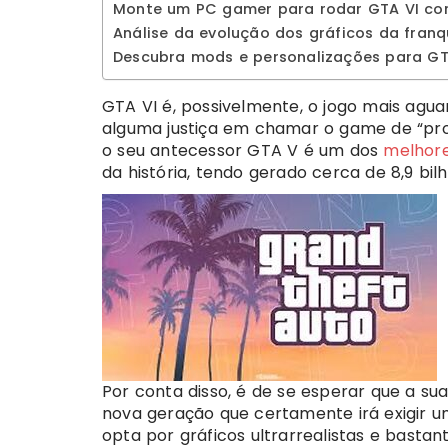
Monte um PC gamer para rodar GTA VI co
Análise da evolução dos gráficos da fran
Descubra mods e personalizações para GT
GTA VI é, possivelmente, o jogo mais agu
alguma justiça em chamar o game de “prod
o seu antecessor GTA V é um dos
melhore
da história, tendo gerado cerca de 8,9 bil
Por conta disso, é de se esperar que a su
nova geração que certamente irá exigir u
opta por gráficos ultrarrealistas e bastan