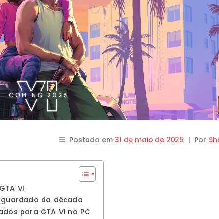
Postado em
31 de maio de 2025
|
Por
Sh
GTA VI
 aguardado da década
dados para GTA VI no PC