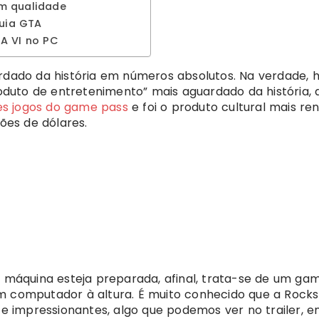
m qualidade
quia GTA
A VI no PC
ardado da história em números absolutos. Na verdade, 
uto de entretenimento” mais aguardado da história, af
s jogos do game pass
e foi o produto cultural mais re
hões de dólares.
a máquina esteja preparada, afinal, trata-se de um ga
m computador à altura. É muito conhecido que a Rocks
te impressionantes, algo que podemos ver no trailer, e