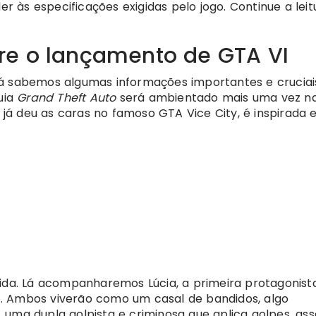
às especificações exigidas pelo jogo. Continue a leit
re o lançamento de GTA VI
já sabemos algumas informações importantes e cruciai
uia
Grand Theft Auto
será ambientado mais uma vez n
ue já deu as caras no famoso GTA Vice City, é inspirada
vida. Lá acompanharemos Lúcia, a primeira protagonist
. Ambos viverão como um casal de bandidos, algo
uma dupla golpista e criminosa que aplica golpes, assa