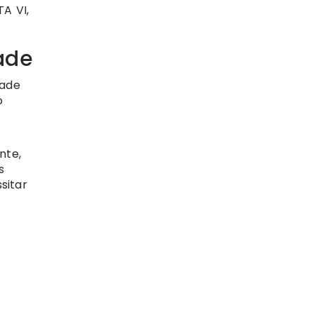
A VI,
ade
dade
o
nte,
s
sitar