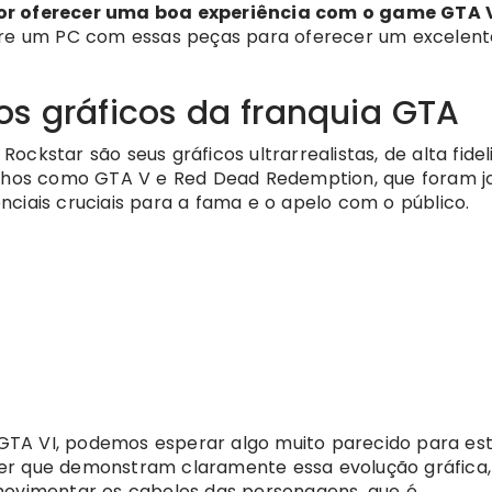
 oferecer uma boa experiência com o game GTA 
cure um PC com essas peças para oferecer um excelent
os gráficos da franquia GTA
ckstar são seus gráficos ultrarrealistas, de alta fide
balhos como GTA V e Red Dead Redemption, que foram j
nciais cruciais para a fama e o apelo com o público.
e GTA VI, podemos esperar algo muito parecido para es
ailer que demonstram claramente essa evolução gráfica,
movimentar os cabelos das personagens, que é