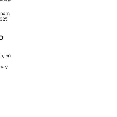
a nem
025,
o
o, há
TA V.