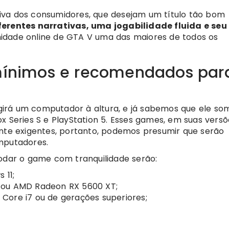
iva dos consumidores, que desejam um título tão bom
ferentes narrativas, uma jogabilidade fluida e seu
nidade online de GTA V uma das maiores de todos os
 mínimos e recomendados par
irá um computador à altura, e já sabemos que ele so
x Series S e PlayStation 5. Esses games, em suas versõ
ante exigentes, portanto, podemos presumir que serão
mputadores.
rodar o game com tranquilidade serão:
 11;
0 ou AMD Radeon RX 5600 XT;
 Core i7 ou de gerações superiores;