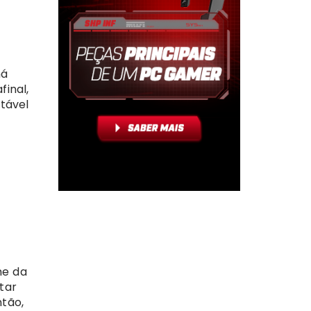
há
inal,
ntável
me da
tar
ntão,