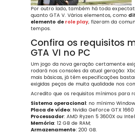
Por outro lado, também há toda expectat
quanto GTA V. Vários elementos, como
di
elemento de
role play
, fizeram da comu
tempos.
Confira os requisitos
GTA VI no PC
Um jogo da nova geração certamente exig
rodará nos consoles da atual geração: Xbo
mais básicas, já têm especificações bast
exigidas peças de muita qualidade nos co
Acredito que os requisitos mínimos para 
Sistema operacional
: no mínimo Windows
Placa de vídeo
: Nvidia GeForce GTX 166
Processador
: AMD Ryzen 5 3600X ou Intel
Memória
: 12 GB de RAM;
Armazenamento
: 200 GB.