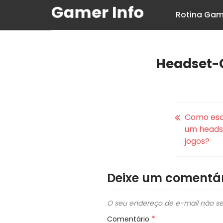
Rotina Gam
Headset
Como esc
um heads
jogos?
Deixe um comentár
O seu endereço de e-mail não se
*
Comentário