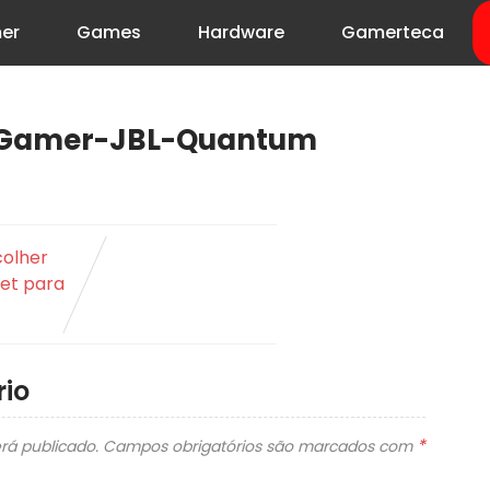
er
Games
Hardware
Gamerteca
-Gamer-JBL-Quantum
olher
et para
io
*
rá publicado.
Campos obrigatórios são marcados com