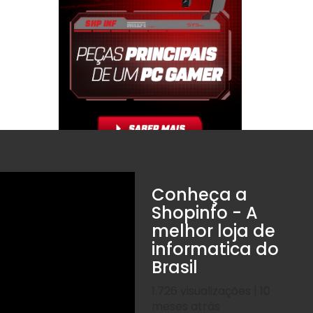
Conheça a
Shopinfo - A
melhor loja de
informatica do
Brasil
1.726 visualizações | 10
meses atrás