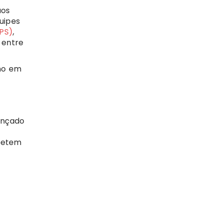
aos
uipes
FPS)
,
 entre
lho em
ançado
mpetem