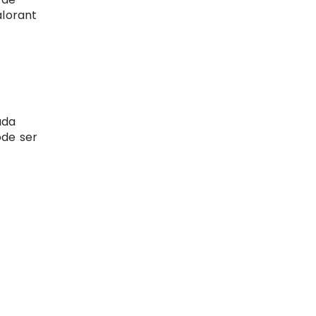
alorant
ada
de ser