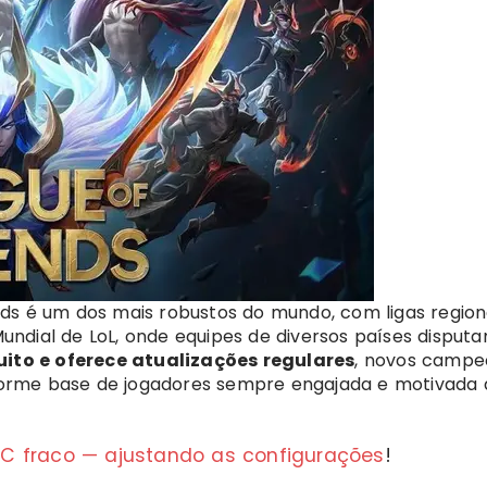
ds é um dos mais robustos do mundo, com ligas regiona
ndial de LoL, onde equipes de diversos países disput
uito e oferece atualizações regulares
, novos campe
orme base de jogadores sempre engajada e motivada 
C fraco — ajustando as configurações
!