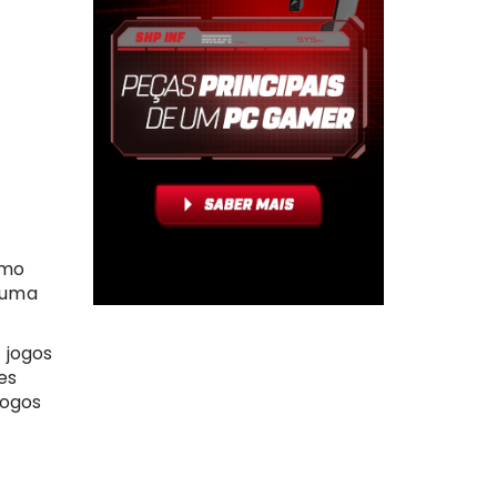
omo
 uma
s jogos
es
jogos