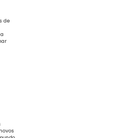
s de
da
mar
s
 novos
 mundo