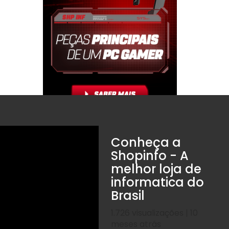
Conheça a
Shopinfo - A
melhor loja de
informatica do
Brasil
1.726 visualizações | 10
meses atrás