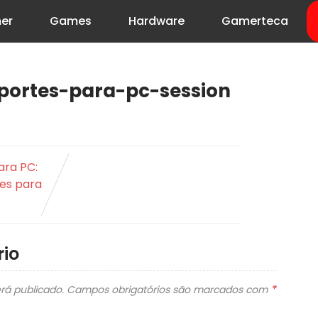
er
Games
Hardware
Gamerteca
portes-para-pc-session
ara PC:
tes para
io
*
rá publicado.
Campos obrigatórios são marcados com