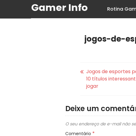
Rotina Gam
jogos-de-es
Jogos de esportes p
10 títulos interessan
jogar
Deixe um comentár
O seu endereço de e-mail não se
*
Comentário