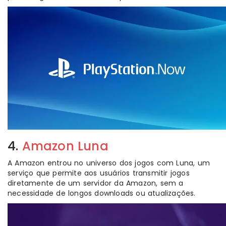
4.
Amazon Luna
A Amazon entrou no universo dos jogos com Luna, um
serviço que permite aos usuários transmitir jogos
diretamente de um servidor da Amazon, sem a
necessidade de longos downloads ou atualizações.