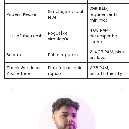
2GB RAM,
Simulação visual
Papers, Please
requirements
leve
mínimas
4 GB RAM,
Roguelike
Cult of the Lamb
desempenho
simulação
suave
2–4GB RAM, pixel
Balatro
Poker roguelike
art leve
Thank Goodness
Plataforma indie
2 GB RAM,
You’re Here!
rápido
portátil-friendly