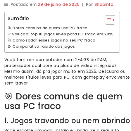
Postado em
29 de julho de 2025
|
Por
Shopinfo
Sumário
🎯 Dores comuns de quem usa PC fraco
✅ Solução: top 10 jogos leves para PC fraco em 2025
🚀 Como rodar esses jogos no seu PC fraco
📝 Comparativo rápido dos jogos
Você tem um computador com 2~4 GB de RAM,
processador dual‑core ou placa de vídeo integrada?
Mesmo assim, dá pra jogar muito em 2025. Descubra os
melhores títulos leves para PC, com gameplay envolvente
sem travar.
🎯 Dores comuns de quem
usa PC fraco
1. Jogos travando ou nem abrindo
Você escolhe um jogo, instala e… nada. Se o requisito