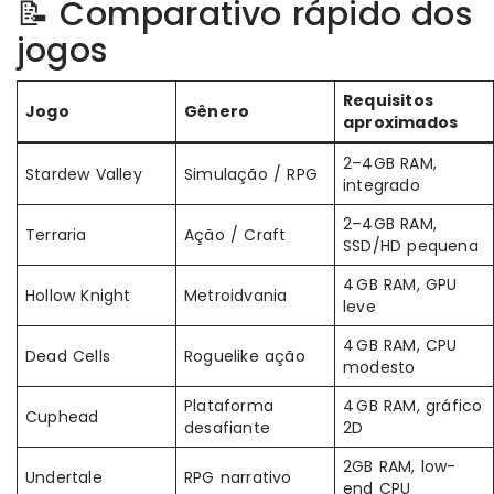
📝 Comparativo rápido dos
jogos
Requisitos
Jogo
Gênero
aproximados
2–4GB RAM,
Stardew Valley
Simulação / RPG
integrado
2–4GB RAM,
Terraria
Ação / Craft
SSD/HD pequena
4 GB RAM, GPU
Hollow Knight
Metroidvania
leve
4 GB RAM, CPU
Dead Cells
Roguelike ação
modesto
Plataforma
4 GB RAM, gráfico
Cuphead
desafiante
2D
2GB RAM, low-
Undertale
RPG narrativo
end CPU