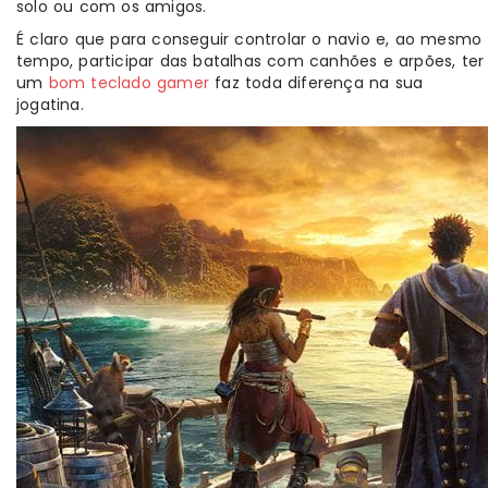
solo ou com os amigos.
É claro que para conseguir controlar o navio e, ao mesmo
tempo, participar das batalhas com canhões e arpões, ter
um
bom teclado gamer
faz toda diferença na sua
jogatina.