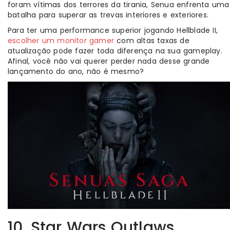
foram vítimas dos terrores da tirania, Senua enfrenta uma
batalha para superar as trevas interiores e exteriores.
Para ter uma performance superior jogando Hellblade II,
escolher um monitor gamer
com altas taxas de
atualização pode fazer toda diferença na sua gameplay.
Afinal, você não vai querer perder nada desse grande
lançamento do ano, não é mesmo?
10. Star Wars Outlaws