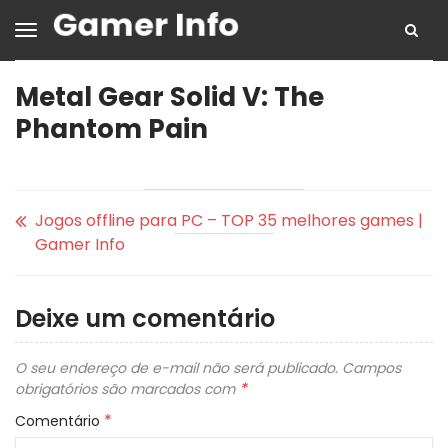
Metal Gear Solid V: The
Phantom Pain
Jogos offline para PC – TOP 35 melhores games |
Gamer Info
Deixe um comentário
O seu endereço de e-mail não será publicado.
Campos
*
obrigatórios são marcados com
*
Comentário