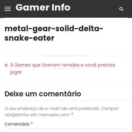
metal-gear-solid-delta-
snake-eater
9 Games que tiveram remake e você precisa
jogar
Deixe um comentário
O seu endereço de e-mail não será publicado.
Campos
*
obrigatórios são marcados com
*
Comentário