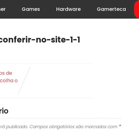
er
Games
Hardware
Gamerteca
onferir-no-site-1-1
os de
colha o
io
*
rá publicado.
Campos obrigatórios são marcados com