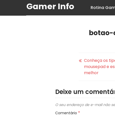
Rotina Gam
botao-c
Conheça os tip
mousepad e es
melhor
Deixe um comentár
O seu endereço de e-mail não se
*
Comentário