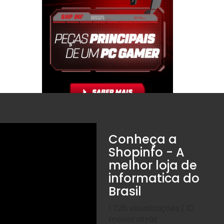
Conheça a
Shopinfo - A
melhor loja de
informatica do
Brasil
1.726 visualizações | 10
meses atrás