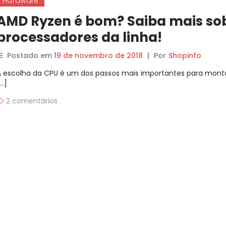
Hardware
AMD Ryzen é bom? Saiba mais so
processadores da linha!
Postado em
19 de novembro de 2018
|
Por
Shopinfo
A escolha da CPU é um dos passos mais importantes para monta
…]
2 comentários