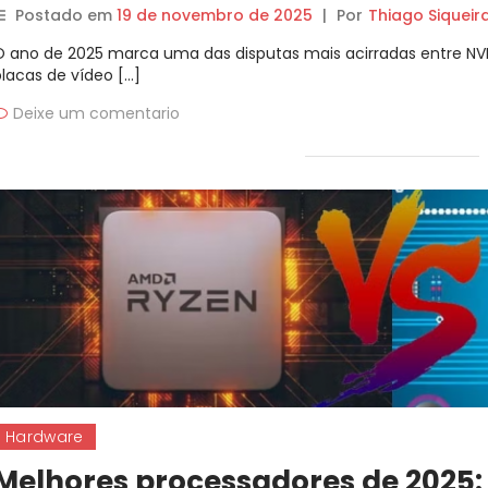
Postado em
19 de novembro de 2025
|
Por
Thiago Siqueir
O ano de 2025 marca uma das disputas mais acirradas entre N
placas de vídeo […]
Deixe um comentario
Hardware
Melhores processadores de 2025: 