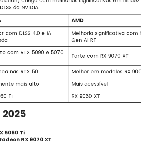
olution) chega com melhorias significativas em nitidez
DLSS da NVIDIA.
A
AMD
or com DLSS 4.0 e IA
Melhoria significativa com
ada
Gen AI RT
lto com RTX 5090 e 5070
Forte com RX 9070 XT
boa nas RTX 50
Melhor em modelos RX 90
ente mais alto
Mais acessível
60 Ti
RX 9060 XT
 2025
X 5060 Ti
Radeon RX 9070 XT