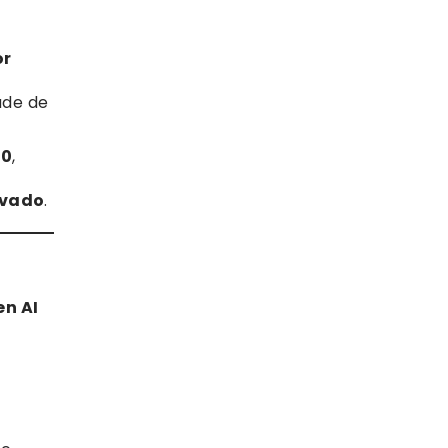
or
ade de
90
,
ivado
.
en AI