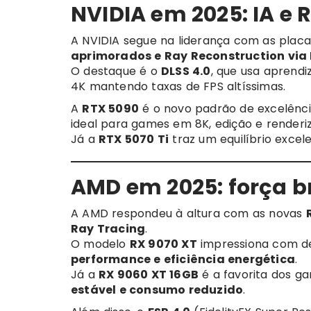
NVIDIA em 2025: IA e R
A NVIDIA segue na liderança com as plac
aprimorados e Ray Reconstruction via 
O destaque é o
DLSS 4.0
, que usa aprend
4K mantendo taxas de FPS altíssimas.
A
RTX 5090
é o novo padrão de excelênc
ideal para games em 8K, edição e renderiz
Já a
RTX 5070 Ti
traz um equilíbrio exce
AMD em 2025: força b
A AMD respondeu à altura com as novas
Ray Tracing
.
O modelo
RX 9070 XT
impressiona com d
performance e eficiência energética
.
Já a
RX 9060 XT 16GB
é a favorita dos 
estável e consumo reduzido
.