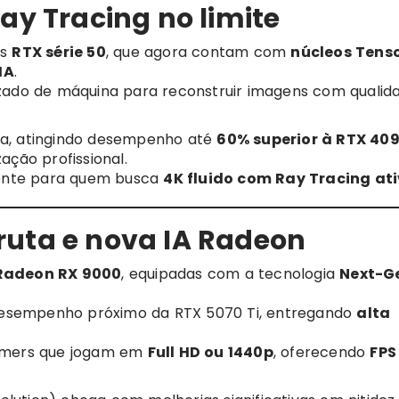
ay Tracing no limite
as
RTX série 50
, que agora contam com
núcleos Tens
IA
.
izado de máquina para reconstruir imagens com qualid
ia, atingindo desempenho até
60% superior à RTX 40
ação profissional.
lente para quem busca
4K fluido com Ray Tracing at
ruta e nova IA Radeon
Radeon RX 9000
, equipadas com a tecnologia
Next-G
esempenho próximo da RTX 5070 Ti, entregando
alta
gamers que jogam em
Full HD ou 1440p
, oferecendo
FPS