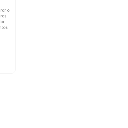
rar o
iras
der
ntos