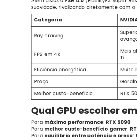
Além disso, o
FSR 4.0
(FidelityFX Super Res
suavidade, rivalizando diretamente com o 
Categoria
NVIDI
Superi
Ray Tracing
avanç
Mais a
FPS em 4K
Ti
Eficiência energética
Muito 
Preço
Geralm
Melhor custo-benefício
RTX 50
Qual GPU escolher em
Para
máxima performance
:
RTX 5090
Para
melhor custo-benefício gamer
:
RT
Para
equilíbrio entre potência e preço
: