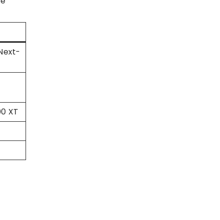
 e
 Next-
00 XT