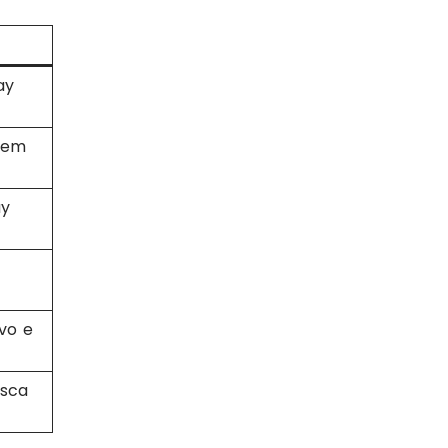
ay
o em
ay
vo e
usca