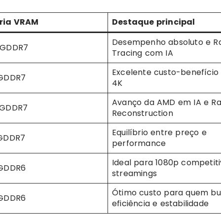
ria VRAM
Destaque principal
Desempenho absoluto e R
 GDDR7
Tracing com IA
Excelente custo-benefíci
 GDDR7
4K
Avanço da AMD em IA e R
 GDDR7
Reconstruction
Equilíbrio entre preço e
 GDDR7
performance
Ideal para 1080p competiti
 GDDR6
streamings
Ótimo custo para quem b
 GDDR6
eficiência e estabilidade