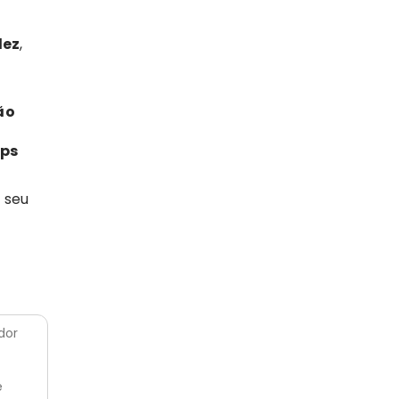
dez
,
ão
ups
 seu
dor
e