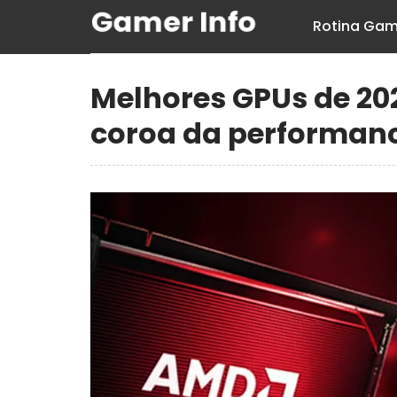
Rotina Gam
Melhores GPUs de 20
coroa da performan