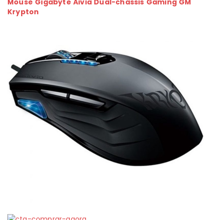
Mouse Gigabyte Aivia Dual-chassis Gaming GM
Krypton