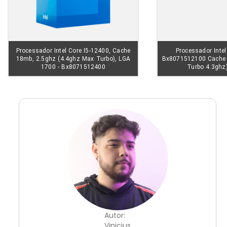
Processador Intel Core I5-12400, Cache
Processador Intel
18mb, 2.5ghz (4.4ghz Max Turbo), LGA
Bx8071512100 Cache
1700 - Bx8071512400
Turbo 4.3ghz
Autor:
Vinicius