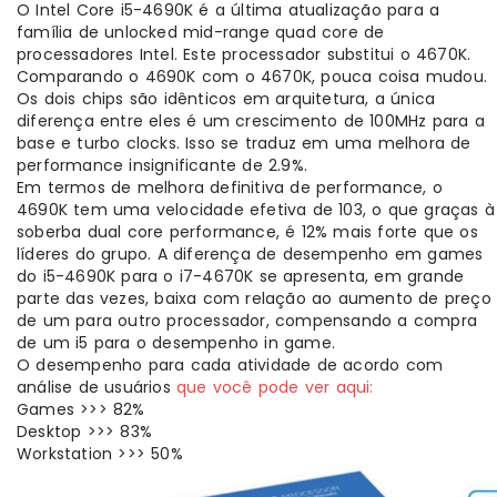
O Intel Core i5-4690K é a última atualização para a
família de unlocked mid-range quad core de
processadores Intel. Este processador substitui o 4670K.
Comparando o 4690K com o 4670K, pouca coisa mudou.
Os dois chips são idênticos em arquitetura, a única
diferença entre eles é um crescimento de 100MHz para a
base e turbo clocks. Isso se traduz em uma melhora de
performance insignificante de 2.9%.
Em termos de melhora definitiva de performance, o
4690K tem uma velocidade efetiva de 103, o que graças à
soberba dual core performance, é 12% mais forte que os
líderes do grupo. A diferença de desempenho em games
do i5-4690K para o i7-4670K se apresenta, em grande
parte das vezes, baixa com relação ao aumento de preço
de um para outro processador, compensando a compra
de um i5 para o desempenho in game.
O desempenho para cada atividade de acordo com
análise de usuários
que você pode ver aqui:
Games >>> 82%
Desktop >>> 83%
Workstation >>> 50%