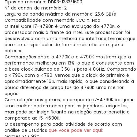
Tipos de memória: DDR3-1333/1600
Nº de canais de memória: 2
Largura de banda máxima da memória: 25,6 GB/s
Compatibilidade com memória ECC ‡: Não
O Intel Core i7-4790K é uma evolução do 4770K, o
processador mais à frente da Intel. Este processador foi
desenvolvido com uma melhora na interface térmica que
permite dissipar calor de forma mais eficiente que o
anterior.
Comparações entre o 4770K e o 4790K mostram que a
performance melhorou em 13%, o que é consistente com
a base clock pulando de 3.5GHz para 4.0GHz. Comparando
o 4790K com o 4790, vemos que o clock do primeiro é
aproximadamente 16% mais rápido, o que considerando a
pouca diferença de preço faz do 4790K uma melhor
opção.
Com relação aos games, a compra do i7-4790K irá gerar
uma melhor performance para os jogadores exigentes,
mas pode ser insignificante na relação custo-benefício
comparado ao i5-4690K.
O desempenho para cada atividade de acordo com
análise de usuários
que você pode ver aqui:
Games >>> 93%