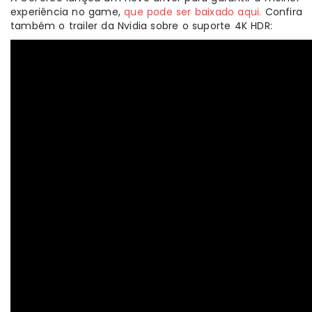
experiência no game,
que pode ser baixado aqui.
Confira
também o trailer da Nvidia sobre o suporte 4K HDR: