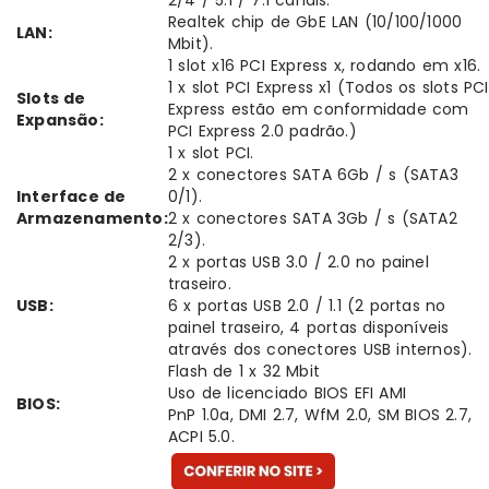
2/4 / 5.1 / 7.1 canais.
Realtek chip de GbE LAN (10/100/1000
LAN:
Mbit).
1 slot x16 PCI Express x, rodando em x16.
1 x slot PCI Express x1 (Todos os slots PCI
Slots de
Express estão em conformidade com
Expansão:
PCI Express 2.0 padrão.)
1 x slot PCI.
2 x conectores SATA 6Gb / s (SATA3
Interface de
0/1).
Armazenamento:
2 x conectores SATA 3Gb / s (SATA2
2/3).
2 x portas USB 3.0 / 2.0 no painel
traseiro.
USB:
6 x portas USB 2.0 / 1.1 (2 portas no
painel traseiro, 4 portas disponíveis
através dos conectores USB internos).
Flash de 1 x 32 Mbit
Uso de licenciado BIOS EFI AMI
BIOS:
PnP 1.0a, DMI 2.7, WfM 2.0, SM BIOS 2.7,
ACPI 5.0.