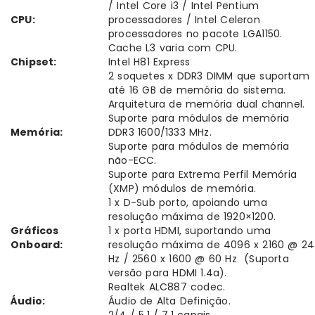
/ Intel Core i3 / Intel Pentium
CPU:
processadores / Intel Celeron
processadores no pacote LGA1150.
Cache L3 varia com CPU.
Chipset:
Intel H81 Express
2 soquetes x DDR3 DIMM que suportam
até 16 GB de memória do sistema.
Arquitetura de memória dual channel.
Suporte para módulos de memória
Memória:
DDR3 1600/1333 MHz.
Suporte para módulos de memória
não-ECC.
Suporte para Extrema Perfil Memória
(XMP) módulos de memória.
1 x D-Sub porto, apoiando uma
resolução máxima de 1920×1200.
Gráficos
1 x porta HDMI, suportando uma
Onboard:
resolução máxima de 4096 x 2160 @ 24
Hz / 2560 x 1600 @ 60 Hz (Suporta
versão para HDMI 1.4a).
Realtek ALC887 codec.
Áudio:
Áudio de Alta Definição.