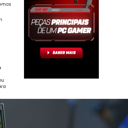
demos
m
?
ou
ara