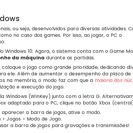
ndows
ais, ou seja, desenvolvidos para diversas atividades. 
omo no caso dos games. Por isso, ao jogar, o PC o
o.
do Windows 10. Agora, o sistema conta com o Game M
enho da máquina
durante as partidas.
oloque o jogo como grande prioridade, dedicando di
ra ele. Além de aumentar o desempenho da placa de 
os na memória, o modo faz com que a
maioria dos núc
zação e execução do jogo.
la Windows (WinKey) junto com a letra G. Alternativa
ox adaptado para o PC, clique no botão Xbox (central)
o aparecer a barra de jogos, ative o modo.
 > Jogos > Modo de Jogo.
sar a barra de jogos para gravações e transmissões!