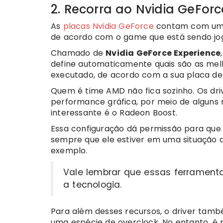
2. Recorra ao Nvidia GeFor
As
placas Nvidia GeForce
contam com um 
de acordo com o game que está sendo jo
Chamado de
Nvidia GeForce Experience
define automaticamente quais são as melh
executado, de acordo com a sua placa de
Quem é time AMD não fica sozinho. Os dri
performance gráfica, por meio de alguns r
interessante é o Radeon Boost.
Essa configuração dá permissão para que 
sempre que ele estiver em uma situação 
exemplo.
Vale lembrar que essas ferrament
a tecnologia.
Para além desses recursos, o driver tam
uma espécie de overclock. No entanto, é p