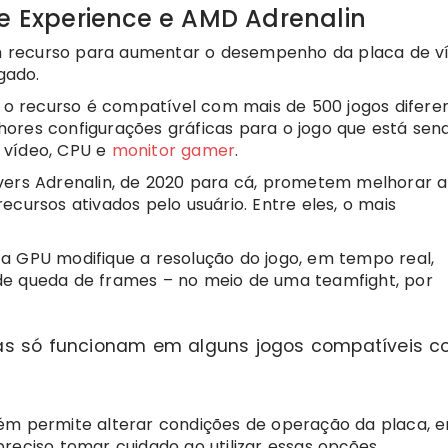
ce Experience e AMD Adrenalin
recurso para aumentar o desempenho da placa de ví
gado.
, o recurso é compatível com mais de 500 jogos difere
ores configurações gráficas para o jogo que está sen
 vídeo, CPU e
monitor gamer
.
vers Adrenalin, de 2020 para cá, prometem melhorar a
ecursos ativados pelo usuário. Entre eles, o mais
a GPU modifique a resolução do jogo, em tempo real,
de queda de frames – no meio de uma teamfight, por
as só funcionam em alguns jogos compatíveis 
bém permite alterar condições de operação da placa, 
reciso tomar cuidado ao utilizar essas opções.