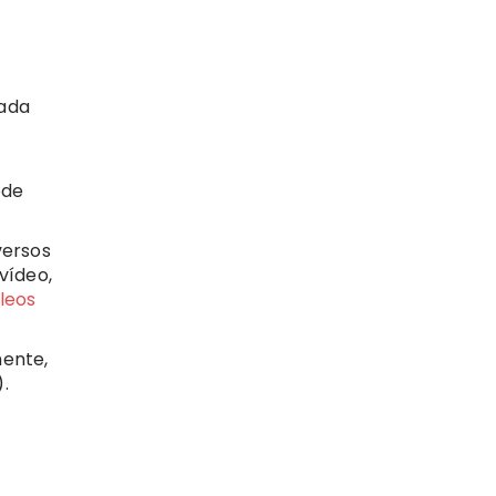
Cada
ode
versos
vídeo,
leos
mente,
.