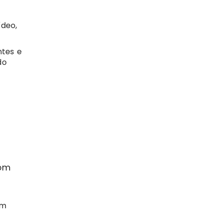
deo,
ntes e
do
com
em