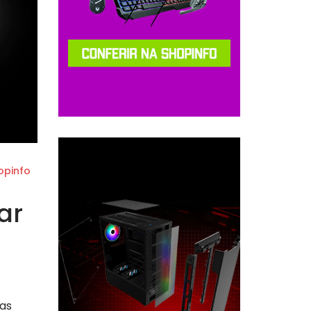
opinfo
ar
o
as