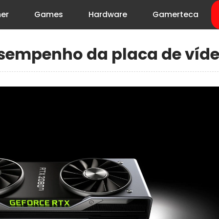
er
Games
Hardware
Gamerteca
sempenho da placa de víd