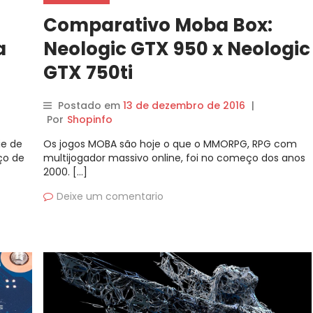
Comparativo Moba Box:
a
Neologic GTX 950 x Neologic
GTX 750ti
Postado em
13 de dezembro de 2016
|
Por
Shopinfo
ie de
Os jogos MOBA são hoje o que o MMORPG, RPG com
ço de
multijogador massivo online, foi no começo dos anos
2000. […]
Deixe um comentario