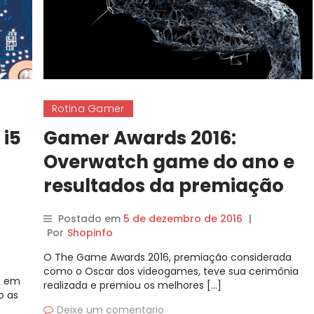
Rotina Gamer
 i5
Gamer Awards 2016:
Overwatch game do ano e
resultados da premiação
Postado em
5 de dezembro de 2016
|
Por
Shopinfo
O The Game Awards 2016, premiação considerada
como o Oscar dos videogames, teve sua cerimônia
do em
realizada e premiou os melhores […]
o as
Deixe um comentario