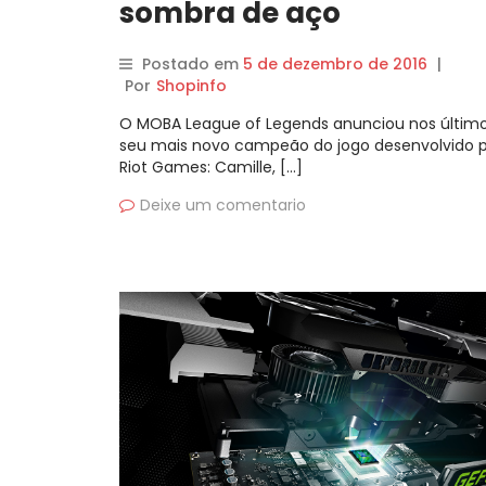
sombra de aço
Postado em
5 de dezembro de 2016
|
Por
Shopinfo
O MOBA League of Legends anunciou nos último
seu mais novo campeão do jogo desenvolvido p
Riot Games: Camille, […]
Deixe um comentario