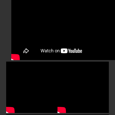
SSD e HDD? […]
Deixe um comentario
Rotina Gamer
Como melhorar seu First Person 
detonar nos jogos FPS