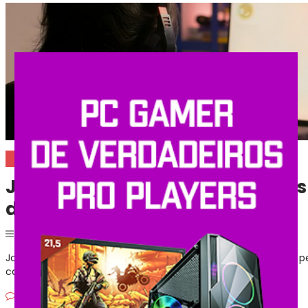
Games
Jogos para relaxar: os melhore
descontrair
Postado em
31 de maio de 2025
|
Por
Shopinfo
Jogos para relaxar, mais conhecidos como cozy games, são pe
casuais sem a necessidade de enfrentar […]
Deixe um comentario