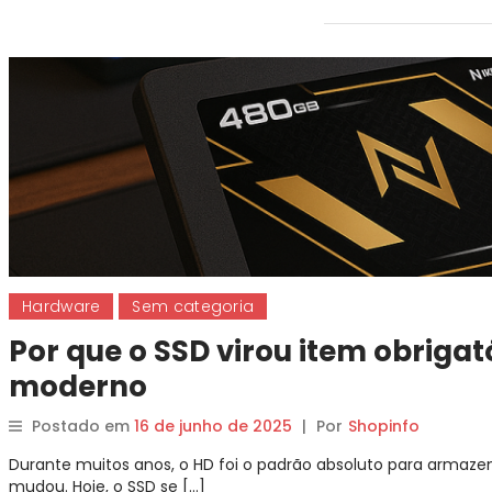
Hardware
Sem categoria
Por que o SSD virou item obriga
moderno
Postado em
16 de junho de 2025
|
Por
Shopinfo
Durante muitos anos, o HD foi o padrão absoluto para arma
mudou. Hoje, o SSD se […]