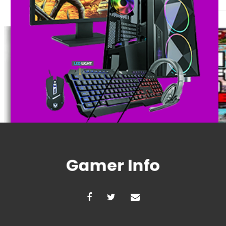
Games
A história do GTA online: de um 
fenômeno
Postado em
31 de maio de 2025
|
Por
Shopinfo
Muitos que não estão completamente inseridos no mundo do
GTA. O jogo de […]