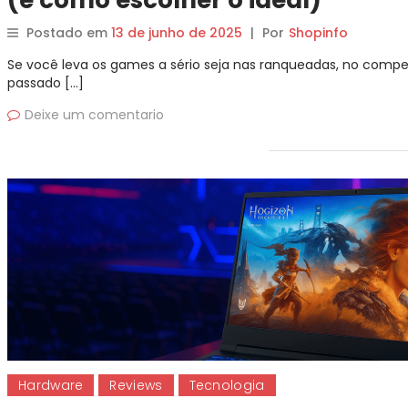
(e como escolher o ideal)
Postado em
13 de junho de 2025
|
Por
Shopinfo
Se você leva os games a sério seja nas ranqueadas, no competi
passado […]
Deixe um comentario
Hardware
Reviews
Tecnologia