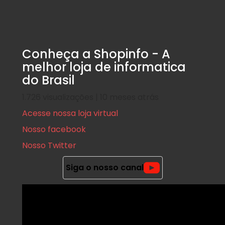
Deixe um comentario
Conheça a Shopinfo - A
melhor loja de informatica
do Brasil
1.726 visualizações | 10 meses atrás
Acesse nossa loja virtual
Nosso facebook
Nosso Twitter
Comparativos
Hardware
Siga o nosso canal
SSD ou HDD: qual a melhor escol
Postado em
31 de maio de 2025
|
Por
Shopinfo
A hora de escolher o armazenamento para o seu computador