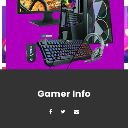
Comparativos
Hardware
Melhor monitor gamer: confira 
Shopinfo!
Postado em
25 de abril de 2024
|
Por
Shopinfo
O monitor gamer é um periférico importante para quem gosta
tela. Com diferenciais […]
Deixe um comentario