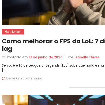
Hardware
Como melhorar o FPS do LoL: 7 d
lag
Postado em
13 de junho de 2024
|
Por
Isabelly Thives
Se você é fã de League of Legends (LoL) sabe que nada é mais
[…]
Deixe um comentario