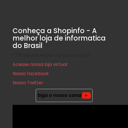
Conheça a Shopinfo - A
melhor loja de informatica
do Brasil
1.726 visualizações | 10 meses atrás
Acesse nossa loja virtual
Nosso facebook
Nosso Twitter
Games
Jogos em nuvem: o que são e c
Siga o nosso canal
forma!
Postado em
25 de abril de 2024
|
Por
Shopinfo
É fato: uma das inovações mais empolgantes dos últimos an