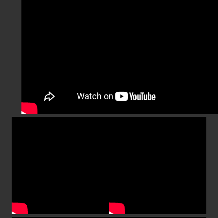
é […]
Deixe um comentario
Hardware
Rotina Gamer
Como escolher um monitor game
errar na compra!