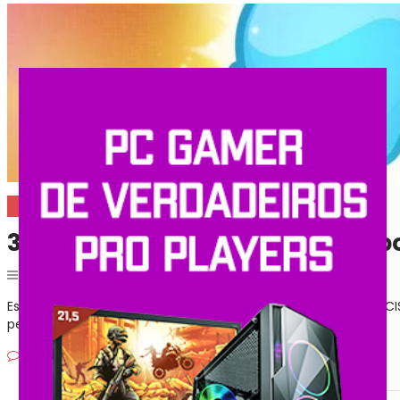
Games
350 nicks para jogos que você po
Postado em
2 de maio de 2024
|
Por
Shopinfo
Está entrando no mundo dos games agora? Então, você PRECIS
personalidade para os […]
Deixe um comentario